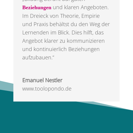
und klaren Angeboten.
Beziehungen
Im Dreieck von Theorie, Empirie
und Praxis behältst du den Weg der
Lernenden im Blick. Dies hilft, das
Angebot klarer zu kommunizieren
und kontinuierlich Beziehungen
aufzubauen.“
Emanuel Nestler
www.toolopondo.de